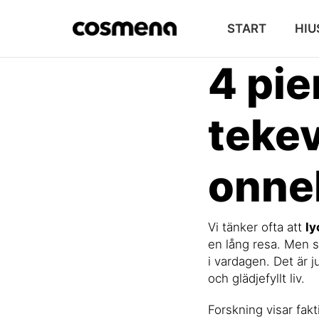
START
HIU
4 pie
tekev
onne
Vi tänker ofta att
ly
en lång resa. Men 
i vardagen. Det är 
och glädjefyllt liv.
Forskning visar fak