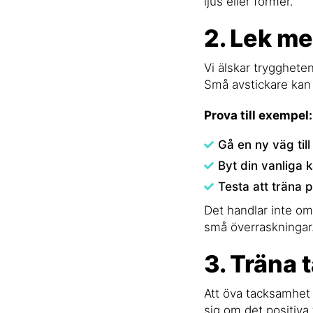
ljus eller former.
2. Lek me
Vi älskar tryggheten
Små avstickare kan 
Prova till exempel:
Gå en ny väg till
Byt din vanliga 
Testa att träna 
Det handlar inte om
små överraskningar
3. Träna
Att öva tacksamhet 
sig om det positiva f