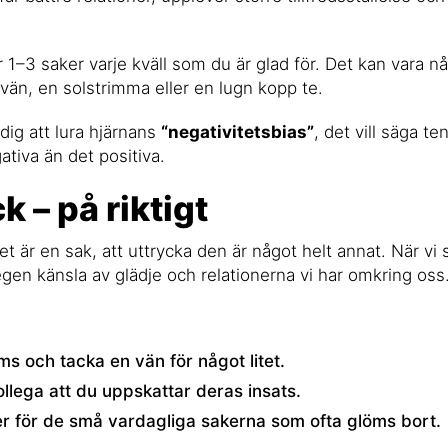
 1–3 saker varje kväll som du är glad för. Det kan vara någo
 vän, en solstrimma eller en lugn kopp te.
dig att lura hjärnans
“negativitetsbias”
, det vill säga t
ativa än det positiva.
k – på riktigt
 är en sak, att uttrycka den är något helt annat. När vi s
egen känsla av glädje och relationerna vi har omkring oss
ms och tacka en vän för något litet.
ollega att du uppskattar deras insats.
r för de små vardagliga sakerna som ofta glöms bort.