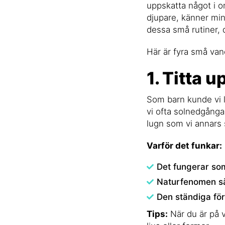
uppskatta något i o
djupare, känner min
dessa små rutiner, d
Här är fyra små van
1. Titta 
Som barn kunde vi li
vi ofta solnedgångar
lugn som vi annars s
Varför det funkar:
Det fungerar som
Naturfenomen sä
Den ständiga för
Tips:
När du är på v