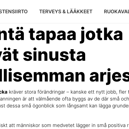
STENSIIRTO
TERVEYS & LÄÄKKEET
RUOKAVAL
ntä tapaa jotka
ät sinusta
llisemman arje
cka
kräver stora förändringar – kanske ett nytt jobb, fler 
sanningen är att välmående ofta byggs av de där små och
just dessa små ögonblick som långsamt kan lägga grunden 
tiskt att människor som medvetet lägger in små positiva r