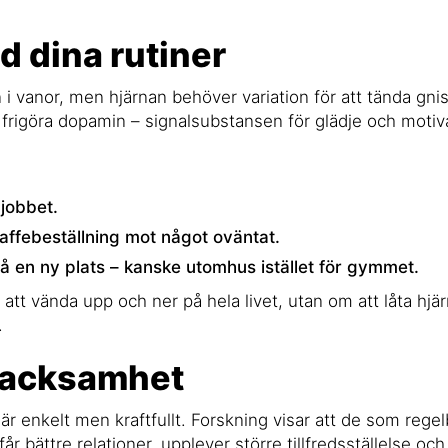
d dina rutiner
 i vanor, men hjärnan behöver variation för att tända gni
frigöra dopamin – signalsubstansen för glädje och motiv
 jobbet.
kaffebeställning mot något oväntat.
på en ny plats – kanske utomhus istället för gymmet.
 att vända upp och ner på hela livet, utan om att låta hj
.
 tacksamhet
är enkelt men kraftfullt. Forskning visar att de som reg
år bättre relationer, upplever större tillfredsställelse och 