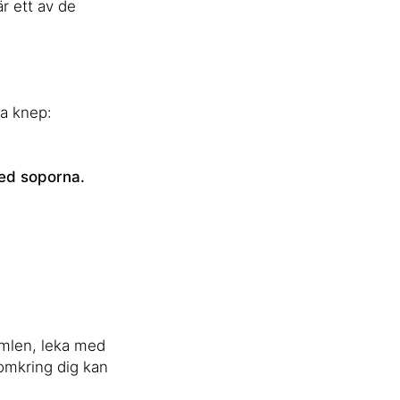
är ett av de
ra knep:
med soporna.
himlen, leka med
 omkring dig kan