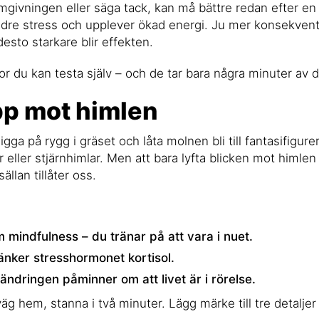
mgivningen eller säga tack, kan må bättre redan efter en
dre stress och upplever ökad energi. Ju mer konsekvent 
esto starkare blir effekten.
or du kan testa själv – och de tar bara några minuter av d
upp mot himlen
gga på rygg i gräset och låta molnen bli till fantasifigu
 eller stjärnhimlar. Men att bara lyfta blicken mot himlen 
ällan tillåter oss.
 mindfulness – du tränar på att vara i nuet.
nker stresshormonet kortisol.
ändringen påminner om att livet är i rörelse.
äg hem, stanna i två minuter. Lägg märke till tre detaljer