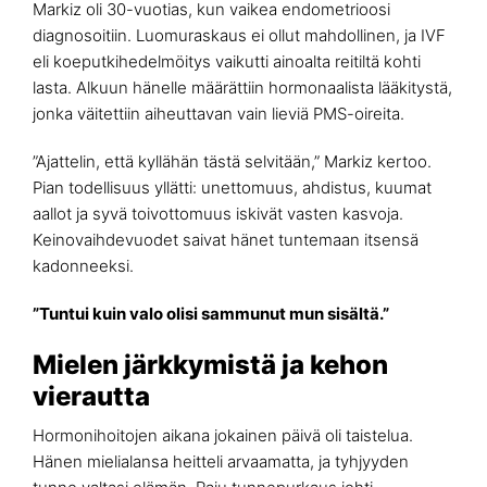
Markiz oli 30-vuotias, kun vaikea endometrioosi
diagnosoitiin. Luomuraskaus ei ollut mahdollinen, ja IVF
eli koeputkihedelmöitys vaikutti ainoalta reitiltä kohti
lasta. Alkuun hänelle määrättiin hormonaalista lääkitystä,
jonka väitettiin aiheuttavan vain lieviä PMS-oireita.
”Ajattelin, että kyllähän tästä selvitään,” Markiz kertoo.
Pian todellisuus yllätti: unettomuus, ahdistus, kuumat
aallot ja syvä toivottomuus iskivät vasten kasvoja.
Keinovaihdevuodet saivat hänet tuntemaan itsensä
kadonneeksi.
”Tuntui kuin valo olisi sammunut mun sisältä.”
Mielen järkkymistä ja kehon
vierautta
Hormonihoitojen aikana jokainen päivä oli taistelua.
Hänen mielialansa heitteli arvaamatta, ja tyhjyyden