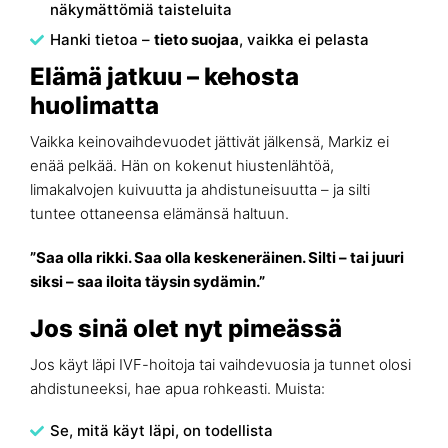
näkymättömiä taisteluita
Hanki tietoa –
tieto suojaa
, vaikka ei pelasta
Elämä jatkuu – kehosta
huolimatta
Vaikka keinovaihdevuodet jättivät jälkensä, Markiz ei
enää pelkää. Hän on kokenut hiustenlähtöä,
limakalvojen kuivuutta ja ahdistuneisuutta – ja silti
tuntee ottaneensa elämänsä haltuun.
”Saa olla rikki. Saa olla keskeneräinen. Silti – tai juuri
siksi – saa iloita täysin sydämin.”
Jos sinä olet nyt pimeässä
Jos käyt läpi IVF-hoitoja tai vaihdevuosia ja tunnet olosi
ahdistuneeksi, hae apua rohkeasti. Muista:
Se, mitä käyt läpi, on todellista