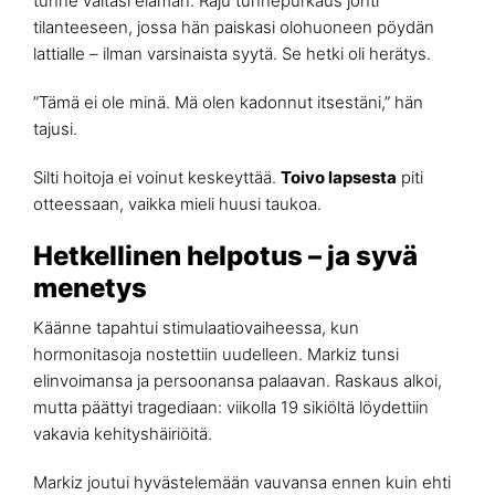
tunne valtasi elämän. Raju tunnepurkaus johti
tilanteeseen, jossa hän paiskasi olohuoneen pöydän
lattialle – ilman varsinaista syytä. Se hetki oli herätys.
”Tämä ei ole minä. Mä olen kadonnut itsestäni,” hän
tajusi.
Silti hoitoja ei voinut keskeyttää.
Toivo lapsesta
piti
otteessaan, vaikka mieli huusi taukoa.
Hetkellinen helpotus – ja syvä
menetys
Käänne tapahtui stimulaatiovaiheessa, kun
hormonitasoja nostettiin uudelleen. Markiz tunsi
elinvoimansa ja persoonansa palaavan. Raskaus alkoi,
mutta päättyi tragediaan: viikolla 19 sikiöltä löydettiin
vakavia kehityshäiriöitä.
Markiz joutui hyvästelemään vauvansa ennen kuin ehti