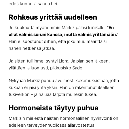
edes kunnolla sanoa hei.
Rohkeus yrittää uudelleen
Jo kuukautta myöhemmin Markiz palasi klinikalle.
”En
ollut valmis suruni kanssa, mutta valmis yrittämään.”
Hän ei suostunut siihen, että joku muu määrittäisi
hänen hetkensä jatkaa.
Ja sitten tuli ihme: syntyi Liora. Ja pian sen jälkeen,
yllättäen ja luomusti, pikkusisko Sade.
Nykyään Markiz puhuu avoimesti kokemuksistaan, jotta
kukaan ei jäisi yhtä yksin. Hän on rakentanut itselleen
tukiverkon – ja haluaa tarjota muillekin tukea.
Hormoneista täytyy puhua
Markizin mielestä naisten hormonaalinen hyvinvointi on
edelleen terveydenhuollossa aliarvostettua.