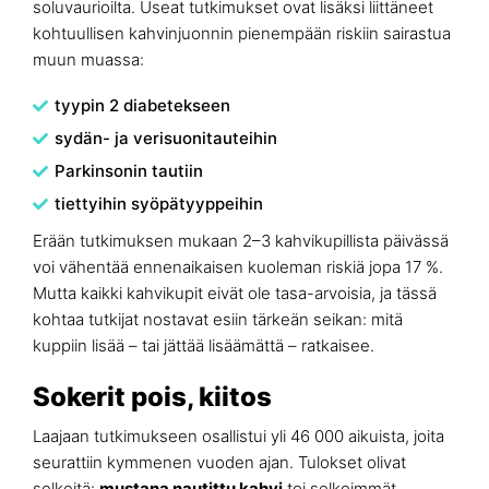
soluvaurioilta. Useat tutkimukset ovat lisäksi liittäneet
kohtuullisen kahvinjuonnin pienempään riskiin sairastua
muun muassa:
tyypin 2 diabetekseen
sydän- ja verisuonitauteihin
Parkinsonin tautiin
tiettyihin syöpätyyppeihin
Erään tutkimuksen mukaan 2–3 kahvikupillista päivässä
voi vähentää ennenaikaisen kuoleman riskiä jopa 17 %.
Mutta kaikki kahvikupit eivät ole tasa-arvoisia, ja tässä
kohtaa tutkijat nostavat esiin tärkeän seikan: mitä
kuppiin lisää – tai jättää lisäämättä – ratkaisee.
Sokerit pois, kiitos
Laajaan tutkimukseen osallistui yli 46 000 aikuista, joita
seurattiin kymmenen vuoden ajan. Tulokset olivat
selkeitä:
mustana nautittu kahvi
toi selkeimmät