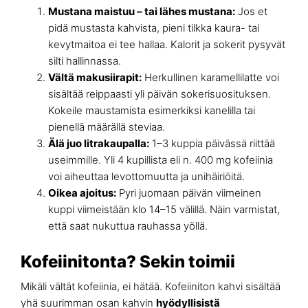
Mustana maistuu – tai lähes mustana:
Jos et
pidä mustasta kahvista, pieni tilkka kaura- tai
kevytmaitoa ei tee hallaa. Kalorit ja sokerit pysyvät
silti hallinnassa.
Vältä makusiirapit:
Herkullinen karamellilatte voi
sisältää reippaasti yli päivän sokerisuosituksen.
Kokeile maustamista esimerkiksi kanelilla tai
pienellä määrällä steviaa.
Älä juo litrakaupalla:
1–3 kuppia päivässä riittää
useimmille. Yli 4 kupillista eli n. 400 mg kofeiinia
voi aiheuttaa levottomuutta ja unihäiriöitä.
Oikea ajoitus:
Pyri juomaan päivän viimeinen
kuppi viimeistään klo 14–15 välillä. Näin varmistat,
että saat nukuttua rauhassa yöllä.
Kofeiinitonta? Sekin toimii
Mikäli vältät kofeiinia, ei hätää. Kofeiiniton kahvi sisältää
yhä suurimman osan kahvin
hyödyllisistä