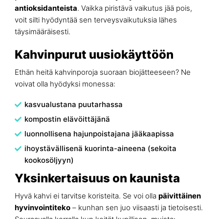
antioksidanteista
. Vaikka piristävä vaikutus jää pois,
voit silti hyödyntää sen terveysvaikutuksia lähes
täysimääräisesti.
Kahvinpurut uusiokäyttöön
Ethän heitä kahvinporoja suoraan biojätteeseen? Ne
voivat olla hyödyksi monessa:
kasvualustana puutarhassa
kompostin elävöittäjänä
luonnollisena hajunpoistajana jääkaapissa
ihoystävällisenä kuorinta-aineena (sekoita
kookosöljyyn)
Yksinkertaisuus on kaunista
Hyvä kahvi ei tarvitse koristeita. Se voi olla
päivittäinen
hyvinvointiteko
– kunhan sen juo viisaasti ja tietoisesti.