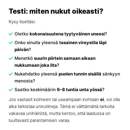
Testi: miten nukut oikeasti?
Kysy itseltäsi:
Oletko
kokonaisuutena tyytyväinen uneesi
?
Onko sinulla yleensä
tasainen vireystila läpi
päivän
?
Menetkö
suurin piirtein samaan aikaan
nukkumaan joka ilta
?
Nukahdatko yleensä
puolen tunnin sisällä
sänkyyn
menosta?
Saatko keskimäärin
6–8 tuntia unta yössä
?
Jos vastasit kolmeen tai useampaan kohtaan
ei
, voi olla
aika tarkistaa unirutiineja. Tämä ei välttämättä tarkoita
vakavaa unihäiriötä, mutta kertoo, että laadussa on
luultavasti parantamisen varaa.