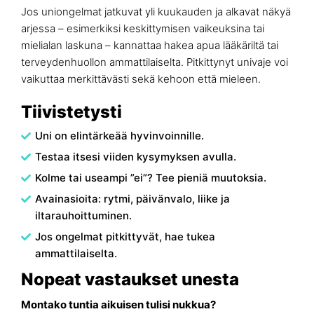
Jos uniongelmat jatkuvat yli kuukauden ja alkavat näkyä
arjessa – esimerkiksi keskittymisen vaikeuksina tai
mielialan laskuna – kannattaa hakea apua lääkäriltä tai
terveydenhuollon ammattilaiselta. Pitkittynyt univaje voi
vaikuttaa merkittävästi sekä kehoon että mieleen.
Tiivistetysti
Uni on elintärkeää hyvinvoinnille.
Testaa itsesi viiden kysymyksen avulla.
Kolme tai useampi ”ei”? Tee pieniä muutoksia.
Avainasioita: rytmi, päivänvalo, liike ja
iltarauhoittuminen.
Jos ongelmat pitkittyvät, hae tukea
ammattilaiselta.
Nopeat vastaukset unesta
Montako tuntia aikuisen tulisi nukkua?