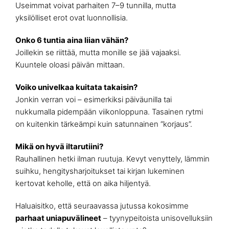
Useimmat voivat parhaiten 7–9 tunnilla, mutta
yksilölliset erot ovat luonnollisia.
Onko 6 tuntia aina liian vähän?
Joillekin se riittää, mutta monille se jää vajaaksi.
Kuuntele oloasi päivän mittaan.
Voiko univelkaa kuitata takaisin?
Jonkin verran voi – esimerkiksi päiväunilla tai
nukkumalla pidempään viikonloppuna. Tasainen rytmi
on kuitenkin tärkeämpi kuin satunnainen “korjaus”.
Mikä on hyvä iltarutiini?
Rauhallinen hetki ilman ruutuja. Kevyt venyttely, lämmin
suihku, hengitysharjoitukset tai kirjan lukeminen
kertovat keholle, että on aika hiljentyä.
Haluaisitko, että seuraavassa jutussa kokosimme
parhaat uniapuvälineet
– tyynypeitoista unisovelluksiin