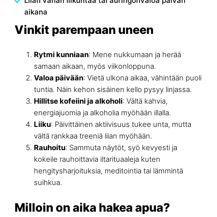
Liian vähän liikuntaa tai auringonvaloa päivän
aikana
Vinkit parempaan uneen
Rytmi kunniaan
: Mene nukkumaan ja herää
samaan aikaan, myös viikonloppuna.
Valoa päivään
: Vietä ulkona aikaa, vähintään puoli
tuntia. Näin kehon sisäinen kello pysyy linjassa.
Hillitse kofeiini ja alkoholi
: Vältä kahvia,
energiajuomia ja alkoholia myöhään illalla.
Liiku
: Päivittäinen aktiivisuus tukee unta, mutta
vältä rankkaa treeniä liian myöhään.
Rauhoitu
: Sammuta näytöt, syö kevyesti ja
kokeile rauhoittavia iltarituaaleja kuten
hengitysharjoituksia, meditointia tai lämmintä
suihkua.
Milloin on aika hakea apua?