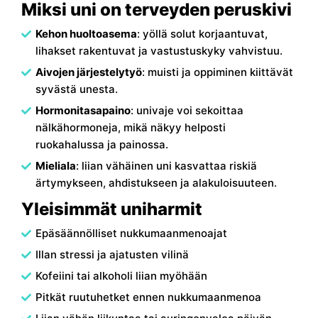
Miksi uni on terveyden peruskivi
Kehon huoltoasema
: yöllä solut korjaantuvat,
lihakset rakentuvat ja vastustuskyky vahvistuu.
Aivojen järjestelytyö
: muisti ja oppiminen kiittävät
syvästä unesta.
Hormonitasapaino
: univaje voi sekoittaa
nälkähormoneja, mikä näkyy helposti
ruokahalussa ja painossa.
Mieliala
: liian vähäinen uni kasvattaa riskiä
ärtymykseen, ahdistukseen ja alakuloisuuteen.
Yleisimmät uniharmit
Epäsäännölliset nukkumaanmenoajat
Illan stressi ja ajatusten vilinä
Kofeiini tai alkoholi liian myöhään
Pitkät ruutuhetket ennen nukkumaanmenoa