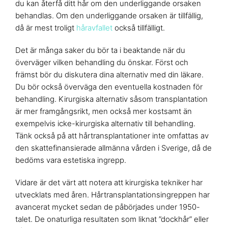
du kan återfå ditt hår om den underliggande orsaken
behandlas. Om den underliggande orsaken är tillfällig,
då är mest troligt
håravfallet
också tillfälligt.
Det är många saker du bör ta i beaktande när du
överväger vilken behandling du önskar. Först och
främst bör du diskutera dina alternativ med din läkare.
Du bör också överväga den eventuella kostnaden för
behandling. Kirurgiska alternativ såsom transplantation
är mer framgångsrikt, men också mer kostsamt än
exempelvis icke-kirurgiska alternativ till behandling.
Tänk också på att hårtransplantationer inte omfattas av
den skattefinansierade allmänna vården i Sverige, då de
bedöms vara estetiska ingrepp.
Vidare är det värt att notera att kirurgiska tekniker har
utvecklats med åren. Hårtransplantationsingreppen har
avancerat mycket sedan de påbörjades under 1950-
talet. De onaturliga resultaten som liknat ”dockhår” eller