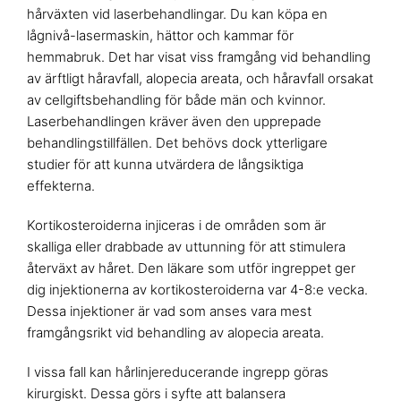
hårväxten vid laserbehandlingar. Du kan köpa en
lågnivå-lasermaskin, hättor och kammar för
hemmabruk. Det har visat viss framgång vid behandling
av ärftligt håravfall, alopecia areata, och håravfall orsakat
av cellgiftsbehandling för både män och kvinnor.
Laserbehandlingen kräver även den upprepade
behandlingstillfällen. Det behövs dock ytterligare
studier för att kunna utvärdera de långsiktiga
effekterna.
Kortikosteroiderna injiceras i de områden som är
skalliga eller drabbade av uttunning för att stimulera
återväxt av håret. Den läkare som utför ingreppet ger
dig injektionerna av kortikosteroiderna var 4-8:e vecka.
Dessa injektioner är vad som anses vara mest
framgångsrikt vid behandling av alopecia areata.
I vissa fall kan hårlinjereducerande ingrepp göras
kirurgiskt. Dessa görs i syfte att balansera