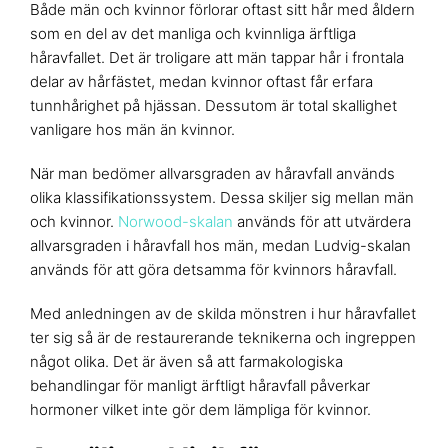
Både män och kvinnor förlorar oftast sitt hår med åldern
som en del av det manliga och kvinnliga ärftliga
håravfallet. Det är troligare att män tappar hår i frontala
delar av hårfästet, medan kvinnor oftast får erfara
tunnhårighet på hjässan. Dessutom är total skallighet
vanligare hos män än kvinnor.
När man bedömer allvarsgraden av håravfall används
olika klassifikationssystem. Dessa skiljer sig mellan män
och kvinnor.
Norwood-skalan
används för att utvärdera
allvarsgraden i håravfall hos män, medan Ludvig-skalan
används för att göra detsamma för kvinnors håravfall.
Med anledningen av de skilda mönstren i hur håravfallet
ter sig så är de restaurerande teknikerna och ingreppen
något olika. Det är även så att farmakologiska
behandlingar för manligt ärftligt håravfall påverkar
hormoner vilket inte gör dem lämpliga för kvinnor.