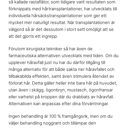
så kallade rastaflätor, som tidigare varit resultaten som
förknippats med hårtransplantationer, har utvecklats till
individuella hårsäckstransplantationer som ger ett
mycket mer naturligt resultat. När transplantationen är
välgjord så är det dessutom i stort sett omöjligt att se
att det gjorts ett ingrepp.
Förutom kirurgiska tekniker så har även de
farmaceutiska alternativen utvecklats med tiden. Om du
upplever håravfall just nu har du därför tillgång till
många alternativ för att både sakta ner håravfallet och
tillbakabilda effekten, samt även stimulera återväxt av
förlorat hår. Detta gäller heller inte bara hår på huvudet,
utan även i skägg, ögonbryn, mustasch, ögonfransar
eller varhelst på kroppen där du drabbats av håravfall.
Alternativen kan anpassas efter dina förväntningar.
Ingen behandling är 100 % framgångsrik, men om du
väljer behandling noggrant och tillämpar den