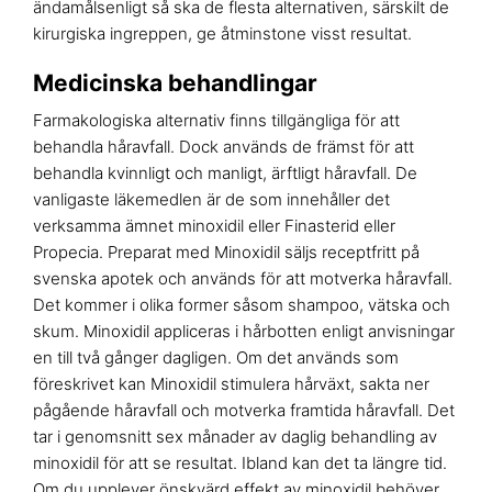
ändamålsenligt så ska de flesta alternativen, särskilt de
kirurgiska ingreppen, ge åtminstone visst resultat.
Medicinska behandlingar
Farmakologiska alternativ finns tillgängliga för att
behandla håravfall. Dock används de främst för att
behandla kvinnligt och manligt, ärftligt håravfall. De
vanligaste läkemedlen är de som innehåller det
verksamma ämnet minoxidil eller Finasterid eller
Propecia. Preparat med Minoxidil säljs receptfritt på
svenska apotek och används för att motverka håravfall.
Det kommer i olika former såsom shampoo, vätska och
skum. Minoxidil appliceras i hårbotten enligt anvisningar
en till två gånger dagligen. Om det används som
föreskrivet kan Minoxidil stimulera hårväxt, sakta ner
pågående håravfall och motverka framtida håravfall. Det
tar i genomsnitt sex månader av daglig behandling av
minoxidil för att se resultat. Ibland kan det ta längre tid.
Om du upplever önskvärd effekt av minoxidil behöver