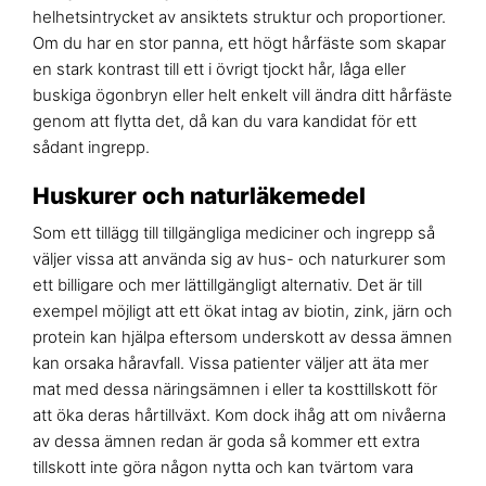
helhetsintrycket av ansiktets struktur och proportioner.
Om du har en stor panna, ett högt hårfäste som skapar
en stark kontrast till ett i övrigt tjockt hår, låga eller
buskiga ögonbryn eller helt enkelt vill ändra ditt hårfäste
genom att flytta det, då kan du vara kandidat för ett
sådant ingrepp.
Huskurer och naturläkemedel
Som ett tillägg till tillgängliga mediciner och ingrepp så
väljer vissa att använda sig av hus- och naturkurer som
ett billigare och mer lättillgängligt alternativ. Det är till
exempel möjligt att ett ökat intag av biotin, zink, järn och
protein kan hjälpa eftersom underskott av dessa ämnen
kan orsaka håravfall. Vissa patienter väljer att äta mer
mat med dessa näringsämnen i eller ta kosttillskott för
att öka deras hårtillväxt. Kom dock ihåg att om nivåerna
av dessa ämnen redan är goda så kommer ett extra
tillskott inte göra någon nytta och kan tvärtom vara