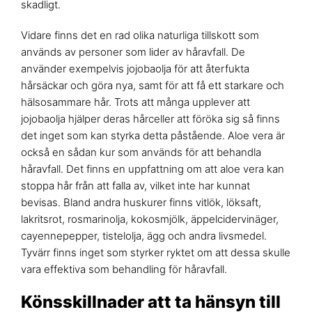
skadligt.
Vidare finns det en rad olika naturliga tillskott som
används av personer som lider av håravfall. De
använder exempelvis jojobaolja för att återfukta
hårsäckar och göra nya, samt för att få ett starkare och
hälsosammare hår. Trots att många upplever att
jojobaolja hjälper deras hårceller att föröka sig så finns
det inget som kan styrka detta påstående. Aloe vera är
också en sådan kur som används för att behandla
håravfall. Det finns en uppfattning om att aloe vera kan
stoppa hår från att falla av, vilket inte har kunnat
bevisas. Bland andra huskurer finns vitlök, löksaft,
lakritsrot, rosmarinolja, kokosmjölk, äppelcidervinäger,
cayennepepper, tistelolja, ägg och andra livsmedel.
Tyvärr finns inget som styrker ryktet om att dessa skulle
vara effektiva som behandling för håravfall.
Könsskillnader att ta hänsyn till