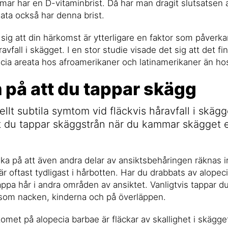
ar har en D-vitaminbrist. Då har man dragit slutsatsen 
eata också har denna brist.
 sig att din härkomst är ytterligare en faktor som påverka
ravfall i skägget. I en stor studie visade det sig att det fi
cia areata hos afroamerikaner och latinamerikaner än ho
på att du tappar skägg
ellt subtila symtom vid fläckvis håravfall i skäg
 du tappar skäggstrån när du kammar skägget el
änka på att även andra delar av ansiktsbehåringen räknas i
är oftast tydligast i hårbotten. Har du drabbats av alopec
pa hår i andra områden av ansiktet. Vanligtvis tappar du 
som nacken, kinderna och på överläppen.
omet på alopecia barbae är fläckar av skallighet i skägget