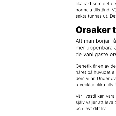
lika rakt som det urs
normala tillstånd. V
sakta tunnas ut. Det
Orsaker t
Att man börjar få
mer uppenbara ä
de vanligaste or
Genetik är en av de 
håret på huvudet el
dem vi är. Under öv
utvecklar olika tills
Vår livsstil kan var
själv väljer att lev
och levt ditt liv.