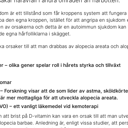
akar håravfall i andra områden än hårbotten.
m är ett tillstånd som får kroppens system att fungera 
pa den egna kroppen, istället för att angripa en sjukdom e
 en av orsakerna och detta är en autoimmun sjukdom kan 
e egna hårfolliklarna i skägget.
ka orsaker till att man drabbas av alopecia areata och al
 – olika gener spelar roll i hårets styrka och tillväxt
domar
 Forskning visar att de som lider av astma, sköldkört
 mer mottagliga för att utveckla alopecia areata.
O) – ett vanligt läkemedel vid kemoterapi
 att brist på D-vitamin kan vara en orsak till att man utv
lopecia barbae. Anledning är, enligt vissa studier, att pe