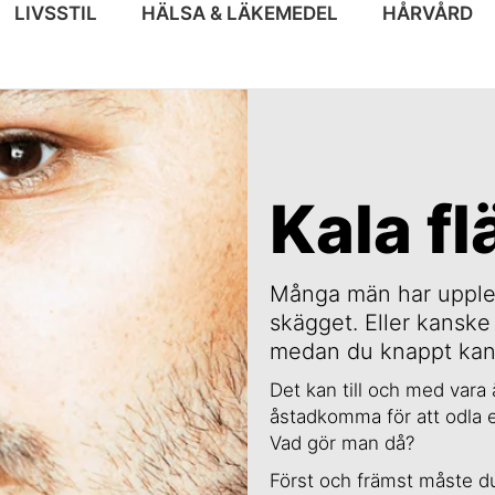
LIVSSTIL
HÄLSA & LÄKEMEDEL
HÅRVÅRD
Kala fl
Många män har upplevt
skägget. Eller kanske
medan du knappt kan o
Det kan till och med vara
åstadkomma för att odla et
Vad gör man då?
Först och främst måste du i