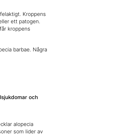
felaktigt. Kroppens
ller ett patogen.
får kroppens
opecia barbae. Några
elsjukdomar och
ecklar alopecia
rsoner som lider av