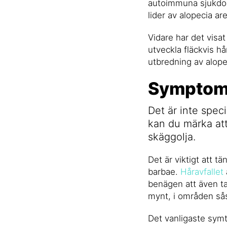
autoimmuna sjukdom
lider av alopecia ar
Vidare har det visat
utveckla fläckvis hå
utbredning av alope
Symptom 
Det är inte speci
kan du märka att
skäggolja.
Det är viktigt att t
barbae.
Håravfallet
benägen att även tap
mynt, i områden så
Det vanligaste symt