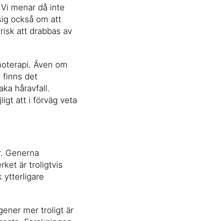
 Vi menar då inte
 sig också om att
isk att drabbas av
moterapi. Även om
 finns det
aka håravfall.
igt att i förväg veta
är. Generna
et är troligtvis
 ytterligare
gener mer troligt är