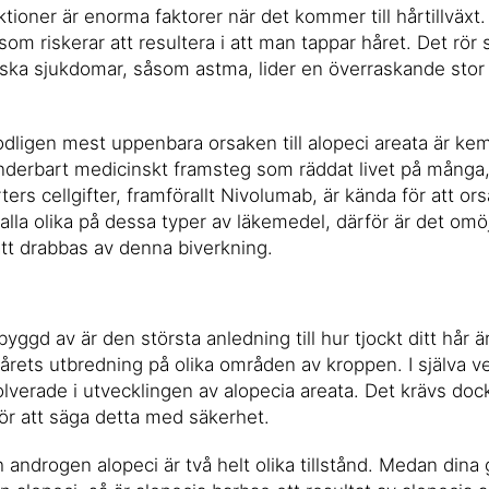
tioner är enorma faktorer när det kommer till hårtillväxt.
 som riskerar att resultera i att man tappar håret. Det rör
ka sjukdomar, såsom astma, lider en överraskande stor r
dligen mest uppenbara orsaken till alopeci areata är ke
nderbart medicinskt framsteg som räddat livet på många,
ters cellgifter, framförallt Nivolumab, är kända för att ors
lla olika på dessa typer av läkemedel, därför är det omöjl
 drabbas av denna biverkning.
ggd av är den största anledning till hur tjockt ditt hår 
ets utbredning på olika områden av kroppen. I själva verk
olverade i utvecklingen av alopecia areata. Det krävs dock
för att säga detta med säkerhet.
androgen alopeci är två helt olika tillstånd. Medan dina 