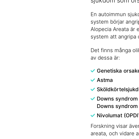
sjukdom som ors
En autoimmun sjukdo
system börjar angri
Alopecia Areata är
system att angripa d
Det finns många oli
av dessa är:
Genetiska orsaker
Astma
Sköldkörtelsjuk
Downs syndrom –
Downs syndrom är
Nivolumat (OPDIV
Forskning visar även
areata, och vidare a