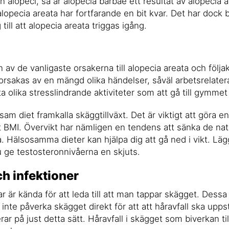
n alopeci, så är alopecia barbae ett resultat av alopecia 
 alopecia areata har fortfarande en bit kvar. Det har dock 
till att alopecia areata triggas igång.
 av de vanligaste orsakerna till alopecia areata och följakt
orsakas av en mängd olika händelser, såväl arbetsrelater
ta olika stresslindrande aktiviteter som att gå till gymmet 
am diet framkalla skäggtillväxt. Det är viktigt att göra e
lt BMI. Övervikt har nämligen en tendens att sänka de nat
. Hälsosamma dieter kan hjälpa dig att gå ned i vikt. Läg
du ge testosteronnivåerna en skjuts.
h infektioner
ar är kända för att leda till att man tappar skägget. Dess
inte påverka skägget direkt för att att håravfall ska uppst
r på just detta sätt. Håravfall i skägget som biverkan ti