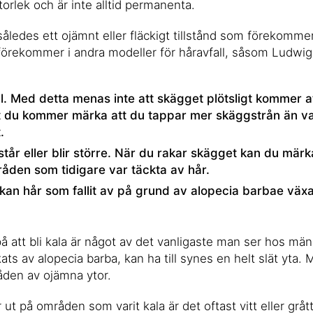
storlek och är inte alltid permanenta.
åledes ett ojämnt eller fläckigt tillstånd som förekommer
förekommer i andra modeller för håravfall, såsom Ludwig
all. Med detta menas inte att skägget plötsligt kommer a
tt du kommer märka att du tappar mer skäggstrån än va
.
tår eller blir större. När du rakar skägget kan du märka
råden som tidigare var täckta av hår.
 kan hår som fallit av på grund av alopecia barbae växa
på att bli kala är något av det vanligaste man ser hos mä
ats av alopecia barba, kan ha till synes en helt slät yta.
råden av ojämna ytor.
 ut på områden som varit kala är det oftast vitt eller grått