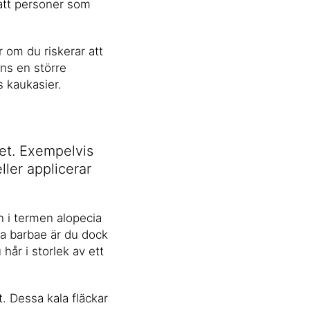
att personer som
r om du riskerar att
nns en större
s kaukasier.
get. Exempelvis
ler applicerar
n i termen alopecia
ia barbae är du dock
hår i storlek av ett
. Dessa kala fläckar