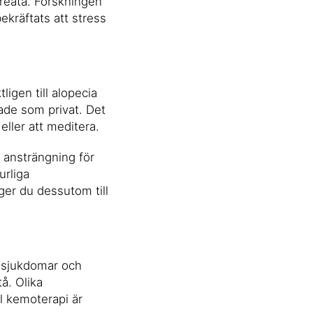
areata. Forskningen
bekräftats att stress
ligen till alopecia
ade som privat. Det
eller att meditera.
n ansträngning för
urliga
ger du dessutom till
a sjukdomar och
å. Olika
ll kemoterapi är