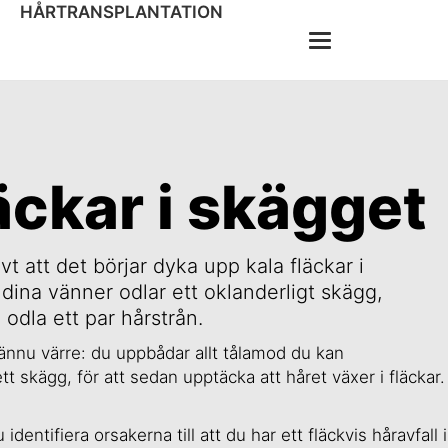
HÅRTRANSPLANTATION
äckar i skägget
 att det börjar dyka upp kala fläckar i
 dina vänner odlar ett oklanderligt skägg,
dla ett par hårstrån.
 ännu värre: du uppbådar allt tålamod du kan
t skägg, för att sedan upptäcka att håret växer i fläckar.
dentifiera orsakerna till att du har ett fläckvis håravfall i