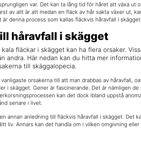
prungligen var. Det kan ta lång tid för håret att växa ut oc
ärst av allt är att medan en fläck av hår sakta växer ut, k
 är denna process som kallas fläckvis håravfall i skägget
ill håravfall i skägget
 kala fläckar i skägget kan ha flera orsaker. Vis
n andra. Här nedan kan du hitta mer informati
sakerna till skäggalopecia.
vanligaste orsakerna till att man drabbas av håravfall, oa
ler i skägget. Gener är fascinerande. Det är nämligen de 
erkorsningsprocessen kan det dock ibland uppstå anomal
tånd senare i livet.
a en annan anledning till fläckvis håravfall i skägget. Det
a ditt liv. Annars kan det handla om i vilken omgivning elle