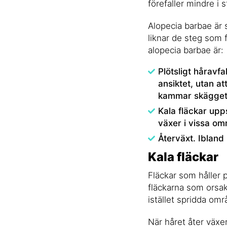
förefaller mindre i 
Alopecia barbae är s
liknar de steg som 
alopecia barbae är:
Plötsligt håravf
ansiktet, utan a
kammar skägget
Kala fläckar upps
växer i vissa om
Återväxt. Ibland
Kala fläckar
Fläckar som håller 
fläckarna som orsak
istället spridda om
När håret åter växer