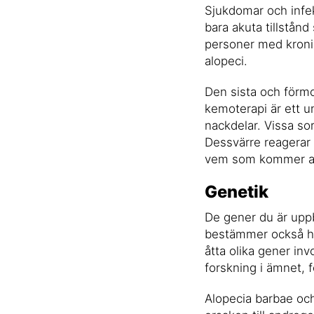
Sjukdomar och infek
bara akuta tillstånd
personer med kronis
alopeci.
Den sista och förmo
kemoterapi är ett u
nackdelar. Vissa sor
Dessvärre reagerar a
vem som kommer att
Genetik
De gener du är uppby
bestämmer också hår
åtta olika gener inv
forskning i ämnet, 
Alopecia barbae och 