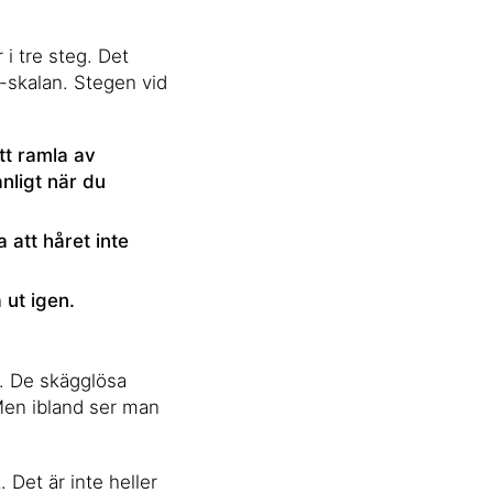
 i tre steg. Det
-skalan. Stegen vid
tt ramla av
nligt när du
 att håret inte
 ut igen.
n. De skägglösa
 Men ibland ser man
. Det är inte heller