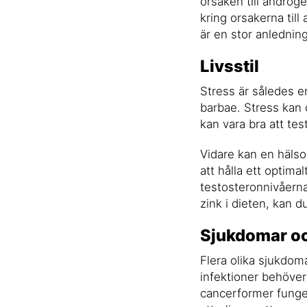
orsaken till androge
kring orsakerna till
är en stor anledning 
Livsstil
Stress är således en
barbae. Stress kan 
kan vara bra att tes
Vidare kan en hälsos
att hålla ett optima
testosteronnivåerna
zink i dieten, kan 
Sjukdomar oc
Flera olika sjukdom
infektioner behöver 
cancerformer fungera