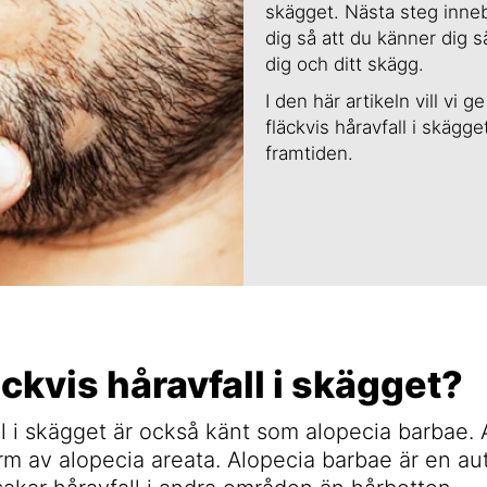
skägget. Nästa steg inneb
dig så att du känner dig 
dig och ditt skägg.
I den här artikeln vill vi
fläckvis håravfall i skägg
framtiden.
äckvis håravfall i skägget?
ll i skägget är också känt som alopecia barbae.
orm av alopecia areata. Alopecia barbae är en 